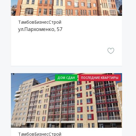
ТамбовБизнесСтрой
ул.Пархоменко, 57
ТамбовБизнесСтрой